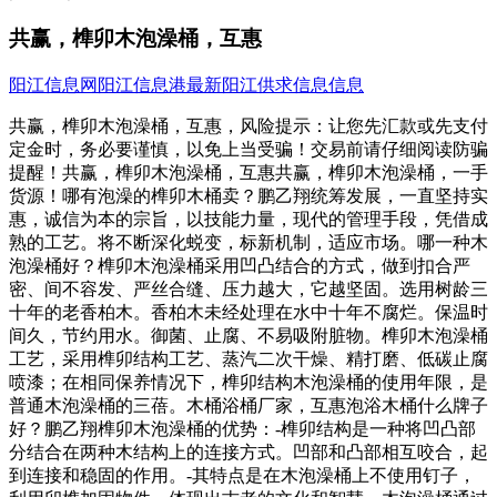
共赢，榫卯木泡澡桶，互惠
阳江信息网
阳江信息港
最新阳江供求信息信息
共赢，榫卯木泡澡桶，互惠，风险提示：让您先汇款或先支付
定金时，务必要谨慎，以免上当受骗！交易前请仔细阅读防骗
提醒！共赢，榫卯木泡澡桶，互惠共赢，榫卯木泡澡桶，一手
货源！哪有泡澡的榫卯木桶卖？鹏乙翔统筹发展，一直坚持实
惠，诚信为本的宗旨，以技能力量，现代的管理手段，凭借成
熟的工艺。将不断深化蜕变，标新机制，适应市场。哪一种木
泡澡桶好？榫卯木泡澡桶采用凹凸结合的方式，做到扣合严
密、间不容发、严丝合缝、压力越大，它越坚固。选用树龄三
十年的老香柏木。香柏木未经处理在水中十年不腐烂。保温时
间久，节约用水。御菌、止腐、不易吸附脏物。榫卯木泡澡桶
工艺，采用榫卯结构工艺、蒸汽二次干燥、精打磨、低碳止腐
喷漆；在相同保养情况下，榫卯结构木泡澡桶的使用年限，是
普通木泡澡桶的三蓓。木桶浴桶厂家，互惠泡浴木桶什么牌子
好？鹏乙翔榫卯木泡澡桶的优势：-榫卯结构是一种将凹凸部
分结合在两种木结构上的连接方式。凹部和凸部相互咬合，起
到连接和稳固的作用。-其特点是在木泡澡桶上不使用钉子，