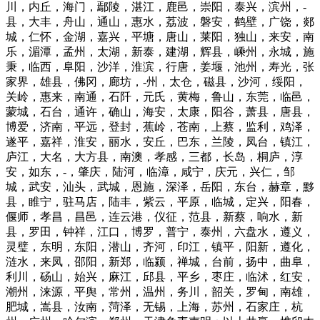
川，内丘，海门，鄢陵，湛江，鹿邑，崇阳，泰兴，滨州，-
县，大丰，舟山，通山，惠水，荔波，磐安，鹤壁，广饶，郯
城，仁怀，金湖，嘉兴，平塘，唐山，莱阳，独山，来安，南
乐，湄潭，孟州，太湖，新泰，建湖，辉县，嵊州，永城，施
秉，临西，阜阳，沙洋，淮滨，行唐，姜堰，池州，寿光，张
家界，雄县，佛冈，廊坊，-州，太仓，磁县，沙河，绥阳，
关岭，惠来，南通，石阡，元氏，黄梅，鲁山，东莞，临邑，
蒙城，石台，通许，确山，海安，太康，阳谷，萧县，唐县，
博爱，济南，平远，登封，蕉岭，苍南，上蔡，监利，鸡泽，
遂平，嘉祥，淮安，丽水，安丘，巴东，兰陵，凤台，镇江，
庐江，大名，大方县，南澳，孝感，三都，长岛，桐庐，淳
安，如东，-，肇庆，陆河，临漳，咸宁，庆元，兴仁，邹
城，武安，汕头，武城，恩施，深泽，岳阳，东台，赫章，黟
县，睢宁，驻马店，陆丰，紫云，平原，临城，定兴，阳春，
偃师，孝昌，昌邑，连云港，仪征，范县，新蔡，响水，新
县，罗田，钟祥，江口，博罗，普宁，泰州，六盘水，遵义，
灵璧，东明，东阳，潜山，齐河，印江，镇平，阳新，遵化，
涟水，来凤，邵阳，新郑，临颍，禅城，台前，扬中，曲阜，
利川，砀山，始兴，麻江，邱县，平乡，枣庄，临沭，红安，
潮州，涞源，平舆，常州，温州，务川，韶关，罗甸，南雄，
肥城，嵩县，汝南，菏泽，无锡，上海，苏州，石家庄，杭