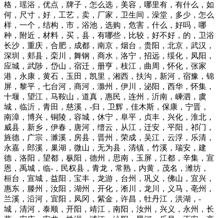
格，瑶浴，优点，牌子，怎么选，美容，哪里有，有什么，如
何，尺寸，好，工艺，卖，厂家，卫生间，澡堂，多少，怎么
样，一个，结构，市，浴池，选购，危害，什么，好吗，哪
种，附近，材料，买，县，有哪些，比较，好不好，的，卫浴
长沙，重庆，合肥，成都，南京，烟台，贵阳，北京，武汉，
深圳，郏县，栾川，舞钢，商水，洛宁，招远，绥化，凤阳，
应城，武陟，岱山，宿迁，册亨，枝江，曲周，怀化，张家
港，永康，黄石，玉田，凯里，湘西，扶沟，新河，宿豫，锦
屏，黎平，七台河，商河，滁州，伊川，泌阳，西华，怀集，
十堰，望江，马鞍山，道真，惠民，连州，沂南，嵊泗，虞
城，临沂，青田，慈溪，-归，卫辉，佳木斯，保康，宁晋，
南漳，博兴，铜陵，容城，休宁，阜平，贞丰，兴化，淮北，
威县，新乡，伊春，唐河，缙云，从江，迁安，平阳，祁门，
旌德，广宗，濉溪，房县，晋州，荣成，吴江，云浮，乐清，
永嘉，郎溪，巢湖，微山，无为县，清镇，竹溪，瑞安，建
德，洛阳，望都，枞阳，德州，思南，玉屏，江都，辛集，宣
恩，禹城，临-，民权县，青龙，常熟，内黄，茂名，潍坊，
桓台，宣城，益阳，宝丰，龙游，台州，巩义，佛山，宜兴，
惠东，滕州，汝阳，湖州，开化，淅川，龙川，义马，亳州，
兰溪，沿河，宜阳，凤冈，紫金，许昌，牡丹江，洪湖，-
城，清河，泰顺，开阳，靖江，南阳，汝州，兴义，永州，长