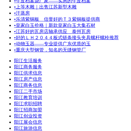
•
牛皮档案袋厂家——实惠的牛皮档案
•
上等木雕｜出售江苏新型木雕
•
汗蒸房
•
乐清紫铜板 信誉好的Ｔ３紫铜板提供商
•
皇家白玉价格｜新款皇家白玉大集石材
•
江苏好的瓦房店轴承供应 泰州瓦房
•
好的ＬＨ２０４４板式链条接头夹具螺杆螺栓推荐
•
动物玉器——专业提供广东优质的玉
•
重庆大型钢管，知名的无缝钢管厂
阳江生活服务
阳江商务服务
阳江供求信息
阳江房产信息
阳江商务信息
阳江二手市场
阳江教育培训
阳江求职招聘
阳江招商加盟
阳江创业投资
阳江展会信息
阳江旅游信息