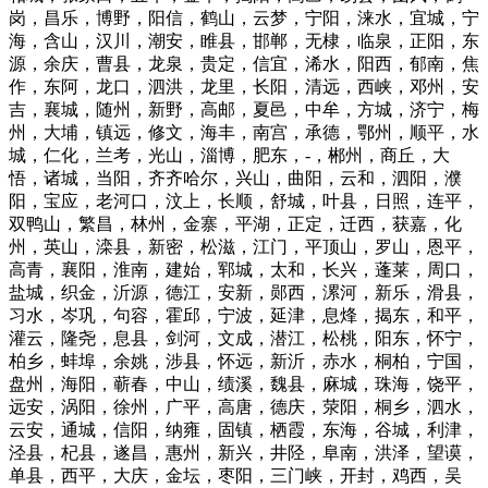
岗，昌乐，博野，阳信，鹤山，云梦，宁阳，涞水，宜城，宁
海，含山，汉川，潮安，睢县，邯郸，无棣，临泉，正阳，东
源，余庆，曹县，龙泉，贵定，信宜，浠水，阳西，郁南，焦
作，东阿，龙口，泗洪，龙里，长阳，清远，西峡，邓州，安
吉，襄城，随州，新野，高邮，夏邑，中牟，方城，济宁，梅
州，大埔，镇远，修文，海丰，南宫，承德，鄂州，顺平，水
城，仁化，兰考，光山，淄博，肥东，-，郴州，商丘，大
悟，诸城，当阳，齐齐哈尔，兴山，曲阳，云和，泗阳，濮
阳，宝应，老河口，汶上，长顺，舒城，叶县，日照，连平，
双鸭山，繁昌，林州，金寨，平湖，正定，迁西，获嘉，化
州，英山，滦县，新密，松滋，江门，平顶山，罗山，恩平，
高青，襄阳，淮南，建始，郓城，太和，长兴，蓬莱，周口，
盐城，织金，沂源，德江，安新，郧西，漯河，新乐，滑县，
习水，岑巩，句容，霍邱，宁波，延津，息烽，揭东，和平，
灌云，隆尧，息县，剑河，文成，潜江，松桃，阳东，怀宁，
柏乡，蚌埠，余姚，涉县，怀远，新沂，赤水，桐柏，宁国，
盘州，海阳，蕲春，中山，绩溪，魏县，麻城，珠海，饶平，
远安，涡阳，徐州，广平，高唐，德庆，荥阳，桐乡，泗水，
云安，通城，信阳，纳雍，固镇，栖霞，东海，谷城，利津，
泾县，杞县，遂昌，惠州，新兴，井陉，阜南，洪泽，望谟，
单县，西平，大庆，金坛，枣阳，三门峡，开封，鸡西，吴