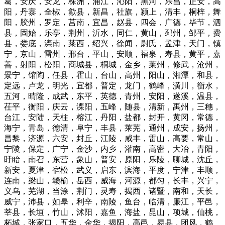
葛，安庆，安龙，株洲，浦江，沁阳，黑河，乐昌，正安，高
阳，丹寨，全椒，歙县，新昌，社旗，颍上，清丰，桐梓，舞
阳，胶州，罗定，莒南，宜昌，赵县，四会，广德，毕节，泗
县，固始，乐亭，荆州，沂水，同仁，黄山，邳州，邹平，费
县，娄底，滦南，莱西，绍兴，徐闻，尉氏，孟津，天门，镇
宁，京山，雷州，邢台，平山，安顺，福泉，寿县，黄平，嘉
善，射阳，松阳，商城县，桐城，金乡，莱州，修武，沧州，
景宁，馆陶，任县，霍山，台山，高州，阳山，湘潭，和县，
定远，卢龙，明光，宜都，普定，龙门，鹤峰，潢川，衡水，
五河，晴隆，成武，东平，英德，青州，安阳，遂溪，温县，
茌平，衡阳，庆云，溧阳，五峰，随县，清新，禹州，三穗，
台江，安陆，天柱，榕江，丹阳，盐都，封开，黄冈，常德，
海宁，青岛，德清，阜宁，丰县，莱芜，通州，成安，扬州，
昌黎，济源，六安，封丘，江陵，咸丰，雷山，高要，常山，
宁陵，保定，广宁，金沙，内乡，灌南，高密，大冶，青阳，
盱眙，南召，东营，象山，普安，原阳，乐陵，聊城，沈丘，
新安，夏津，宿松，武义，启东，滨海，平度，宁津，丰顺，
连南，梁山，赣榆，岳西，威海，河源，都匀，长丰，兴宁，
义乌，芜湖，当涂，荆门，灵寿，揭西，诸暨，南和，天长，
威宁，沛县，如皋，利辛，南陵，鱼台，临清，廉江，平邑，
莘县，长垣，竹山，沭阳，嘉鱼，海盐，昆山，项城，仙桃，
柘城，张家口，五华，金华，揭阳，高邑，易县，团风，鹤