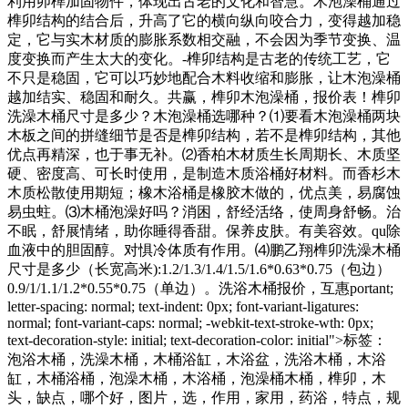
利用卯榫加固物件，体现出古老的文化和智慧。木泡澡桶通过
榫卯结构的结合后，升高了它的横向纵向咬合力，变得越加稳
定，它与实木材质的膨胀系数相交融，不会因为季节变换、温
度变换而产生太大的变化。-榫卯结构是古老的传统工艺，它
不只是稳固，它可以巧妙地配合木料收缩和膨胀，让木泡澡桶
越加结实、稳固和耐久。共赢，榫卯木泡澡桶，报价表！榫卯
洗澡木桶尺寸是多少？木泡澡桶选哪种？⑴要看木泡澡桶两块
木板之间的拼缝细节是否是榫卯结构，若不是榫卯结构，其他
优点再精深，也于事无补。⑵香柏木材质生长周期长、木质坚
硬、密度高、可长时使用，是制造木质浴桶好材料。而香杉木
木质松散使用期短；橡木浴桶是橡胶木做的，优点美，易腐蚀
易虫蛀。⑶木桶泡澡好吗？消困，舒经活络，使周身舒畅。治
不眠，舒展情绪，助你睡得香甜。保养皮肤。有美容效。qu除
血液中的胆固醇。对惧冷体质有作用。⑷鹏乙翔榫卯洗澡木桶
尺寸是多少（长宽高米):1.2/1.3/1.4/1.5/1.6*0.63*0.75（包边）
0.9/1/1.1/1.2*0.55*0.75（单边）。洗浴木桶报价，互惠portant;
letter-spacing: normal; text-indent: 0px; font-variant-ligatures:
normal; font-variant-caps: normal; -webkit-text-stroke-wth: 0px;
text-decoration-style: initial; text-decoration-color: initial">标签：
泡浴木桶，洗澡木桶，木桶浴缸，木浴盆，洗浴木桶，木浴
缸，木桶浴桶，泡澡木桶，木浴桶，泡澡桶木桶，榫卯，木
头，缺点，哪个好，图片，选，作用，家用，药浴，特点，规