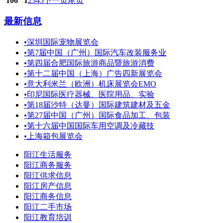
106
1
2
3
4
5
下一页
尾页
最新信息
•
深圳国际宠物展览会
•
第7届中国（广州）国际汽车改装服务业
•
第四届合肥国际旅游商品暨旅游消费
•
第十二届中国（上海）广告四新展览会
•
意大利米兰（欧洲）机床展览会EMO
•
印尼国际医疗器械、医院用品、实验
•
第18届沙特（达曼）国际建筑建材及五金
•
第27届中国（广州）国际食品加工、包装
•
第十六届中国国际车用空调及冷藏技
•
上海箱包展览会
阳江生活服务
阳江商务服务
阳江供求信息
阳江房产信息
阳江商务信息
阳江二手市场
阳江教育培训