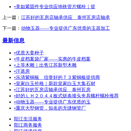
•
美如紧固件专业供应地铁管片螺栓｜提
上一篇：
江苏好的瓦房店轴承供应 泰州瓦房店轴承
下一篇：
动物玉器——专业提供广东优质的玉器加工
最新信息
•
优质大姜种子
•
牛皮档案袋厂家——实惠的牛皮档案
•
上等木雕｜出售江苏新型木雕
•
汗蒸房
•
乐清紫铜板 信誉好的Ｔ３紫铜板提供商
•
皇家白玉价格｜新款皇家白玉大集石材
•
江苏好的瓦房店轴承供应 泰州瓦房
•
好的ＬＨ２０４４板式链条接头夹具螺杆螺栓推荐
•
动物玉器——专业提供广东优质的玉
•
重庆大型钢管，知名的无缝钢管厂
阳江生活服务
阳江商务服务