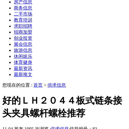
房产信息
商务信息
二手市场
教育培训
求职招聘
招商加盟
创业投资
展会信息
旅游信息
休闲娱乐
体育健身
最新资讯
最新推文
您现在的位置 :
首页
>
供求信息
好的ＬＨ２０４４板式链条接
头夹具螺杆螺栓推荐
11-04 发布
1095 次浏览
供求信息
信息编号：83