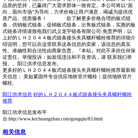
品质的坚持，已赢得广大需求群体一致肯定。本公司将以“面
向，面向市场”为导向，力求价格让用户满意，竭诚为提供优
质产品、优质服务！ 欲了解更多价格合理的板式链
条，供销板式链条，促销板式链条，出售板式链条，实惠的板
式链条详情请致电我们武义龙宇链条有限公司-免责声明：以
上好的ＬＨ２０４４板式链条接头夹具螺杆螺栓推荐的详细介
绍说明，您可以在这里联系这条信息的卖家，该信息的真实
性、准确性和合法性由商家负责。『本站』对此不承担任何保
证责任。举报投诉：如发现违法和不良资讯，请 联系我们举
报。。阳江供求信息发布。
更多好的ＬＨ２０４４板式链条接头夹具螺杆螺栓推荐最新相
关信息： 美如紧固件专业供应地铁管片螺栓｜提供地铁管片
螺栓,
阳江供求信息
好的ＬＨ２０４４板式链条接头夹具螺杆螺栓
推荐
阳江供求信息发布平
台:http://www.kechuangzhan.com/gongqiu/83.html
相关信息