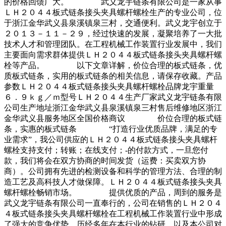
的价格回馈广大。 武义龙宇链条有限公司是一家从事
ＬＨ２０４４板式链条接头夹具螺杆螺栓生产的专业公司，位
于浙江金华武义县泉溪镇泉三村，交通便利。武义龙宇创立于
２０１３－１１－２９，经过快速的发展，凝聚培养了一大批
技术人才和管理团队。在工程机械工作装置行业发展中，我们
主要面向需求群体提供ＬＨ２０４４板式链条接头夹具螺杆螺
栓等产品。 以下文章详解，价位合理的板式链条，优
质板式链条，实用的板式链条的相关信息，请保存收藏。产品
参数ＬＨ２０４４板式链条接头夹具螺杆螺栓品牌龙宇重量
６．９ｋｇ／ｍ型号ＬＨ２０４４生产厂家武义龙宇链条有限
公司生产地址浙江金华武义县泉溪镇泉三村售后维修地区浙江
金华武义县服务地区全国价格商议 价位合理的板式链
条，实惠的板式链条 “打造行业优质品牌，满足的专
业需求”，我公司供应的ＬＨ２０４４板式链条接头夹具螺杆
螺栓支持支付；转账；在线支付；-的付款方式，一旦您付
款，我们将会在双方协商的时间发货（运费：买卖双方协
商）。公司拥有先进的检测设备和科学的管理方法、合理的制
造工艺及高科技人才做保障。ＬＨ２０４４板式链条接头夹具
螺杆螺栓畅销市场。 提供优质的产品，周到的服务是
武义龙宇链条有限公司一直奉行的，公司在销售的ＬＨ２０４
４板式链条接头夹具螺杆螺栓在工程机械工作装置行业中形成
了强大的竞争优势。历经多年在本行业的钻研，以及本公司对