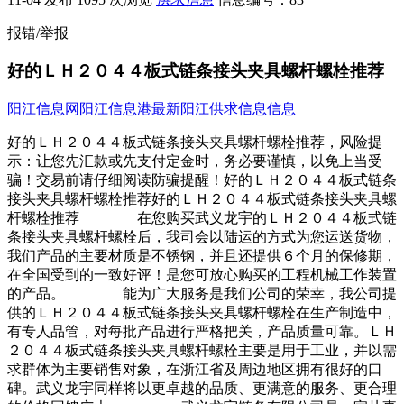
报错/举报
好的ＬＨ２０４４板式链条接头夹具螺杆螺栓推荐
阳江信息网
阳江信息港
最新阳江供求信息信息
好的ＬＨ２０４４板式链条接头夹具螺杆螺栓推荐，风险提
示：让您先汇款或先支付定金时，务必要谨慎，以免上当受
骗！交易前请仔细阅读防骗提醒！好的ＬＨ２０４４板式链条
接头夹具螺杆螺栓推荐好的ＬＨ２０４４板式链条接头夹具螺
杆螺栓推荐 在您购买武义龙宇的ＬＨ２０４４板式链
条接头夹具螺杆螺栓后，我司会以陆运的方式为您运送货物，
我们产品的主要材质是不锈钢，并且还提供６个月的保修期，
在全国受到的一致好评！是您可放心购买的工程机械工作装置
的产品。 能为广大服务是我们公司的荣幸，我公司提
供的ＬＨ２０４４板式链条接头夹具螺杆螺栓在生产制造中，
有专人品管，对每批产品进行严格把关，产品质量可靠。ＬＨ
２０４４板式链条接头夹具螺杆螺栓主要是用于工业，并以需
求群体为主要销售对象，在浙江省及周边地区拥有很好的口
碑。武义龙宇同样将以更卓越的品质、更满意的服务、更合理