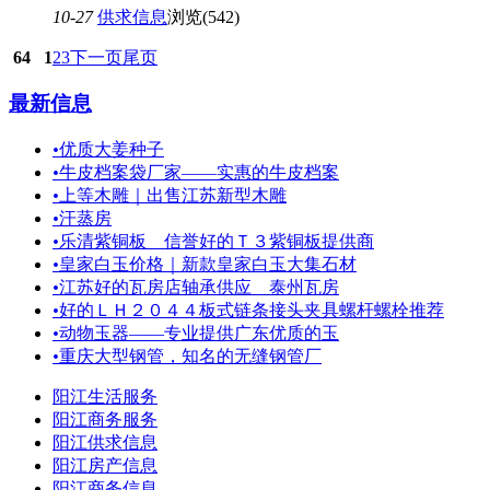
10-27
供求信息
浏览(542)
64
1
2
3
下一页
尾页
最新信息
•
优质大姜种子
•
牛皮档案袋厂家——实惠的牛皮档案
•
上等木雕｜出售江苏新型木雕
•
汗蒸房
•
乐清紫铜板 信誉好的Ｔ３紫铜板提供商
•
皇家白玉价格｜新款皇家白玉大集石材
•
江苏好的瓦房店轴承供应 泰州瓦房
•
好的ＬＨ２０４４板式链条接头夹具螺杆螺栓推荐
•
动物玉器——专业提供广东优质的玉
•
重庆大型钢管，知名的无缝钢管厂
阳江生活服务
阳江商务服务
阳江供求信息
阳江房产信息
阳江商务信息