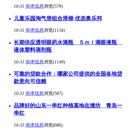
10-31
供求信息
浏览(579)
儿童乐园淘气堡组合滑梯 优选奥乐邦
10-31
供求信息
浏览(1134)
长期供应透明眼药水滴瓶 ５ｍｌ滴眼液瓶
液体塑料滴剂瓶
10-31
供求信息
浏览(1149)
可靠的贷款合作：哪家公司提供的全国各地贷
款意向可信赖
10-31
供求信息
浏览(587)
品牌好的山东一串红种植基地在潍坊 青岛一
串红
10-31
供求信息
浏览(686)