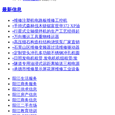
最新信息
•
维修注塑机电路板维修工控机
•
手持式森林伐木链锯富世华372 XP油
•
行星式立轴搅拌机的生产工艺经得起
•
万向搬运工具重物移运器
•
高压细石构造柱结构浇筑泵厂家直销
•
石景山区维修变频器过流维修驱动器
•
定制管头冲孔多功能不锈钢冲孔机圆
•
日照发电机租赁,发电机机组租赁/发
•
隧道专用油浸式远距离输送三相电源
•
承德市维修显示屏花屏维修工业设备
阳江生活服务
阳江商务服务
阳江供求信息
阳江房产信息
阳江商务信息
阳江二手市场
阳江教育培训