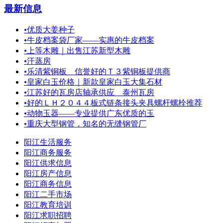
最新信息
•
优质大姜种子
•
牛皮档案袋厂家——实惠的牛皮档案
•
上等木雕｜出售江苏新型木雕
•
汗蒸房
•
乐清紫铜板 信誉好的Ｔ３紫铜板提供商
•
皇家白玉价格｜新款皇家白玉大集石材
•
江苏好的瓦房店轴承供应 泰州瓦房
•
好的ＬＨ２０４４板式链条接头夹具螺杆螺栓推荐
•
动物玉器——专业提供广东优质的玉
•
重庆大型钢管，知名的无缝钢管厂
阳江生活服务
阳江商务服务
阳江供求信息
阳江房产信息
阳江商务信息
阳江二手市场
阳江教育培训
阳江求职招聘