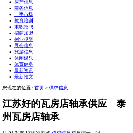
房产信息
商务信息
二手市场
教育培训
求职招聘
招商加盟
创业投资
展会信息
旅游信息
休闲娱乐
体育健身
最新资讯
最新推文
您现在的位置 :
首页
>
供求信息
江苏好的瓦房店轴承供应 泰
州瓦房店轴承
11-04 发布
1216 次浏览
供求信息
信息编号：84