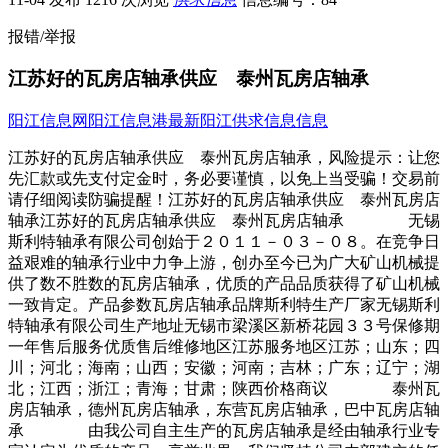
报错/举报
江苏好的瓦房店轴承供应 泰州瓦房店轴承
阳江信息网
阳江信息港
最新阳江供求信息信息
江苏好的瓦房店轴承供应 泰州瓦房店轴承，风险提示：让您
先汇款或先支付定金时，务必要谨慎，以免上当受骗！交易前
请仔细阅读防骗提醒！江苏好的瓦房店轴承供应 泰州瓦房店
轴承江苏好的瓦房店轴承供应 泰州瓦房店轴承 无锡
斯利特轴承有限公司创始于２０１１－０３－０８。在竞争日
益艰难的轴承行业中力争上游，创办至今已为广大矿山机械提
供了数不胜数的瓦房店轴承，优质的产品品质获得了矿山机械
一致肯定。产品参数瓦房店轴承品牌斯利特生产厂家无锡斯利
特轴承有限公司生产地址无锡市梁溪区新桥花园３３号保修期
一年售后服务优质售后维修地区江苏服务地区江苏；山东；四
川；河北；海南；山西；安徽；河南；吉林；广东；辽宁；湖
北；江西；浙江；青海；甘肃；陕西价格商议 泰州瓦
房店轴承，德州瓦房店轴承，东营瓦房店轴承，巴中瓦房店轴
承 由我公司自主生产的瓦房店轴承是经由轴承行业专