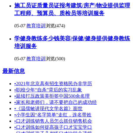
施工员证质量员证报考建筑/房产/物业提供监理
工程师、预算员、质检员等培训服务
05-07
教育培训
浏览(474)
学健身教练多少钱美容/保健/健身提供健身教练
培训服务
05-07
教育培训
浏览(500)
最新信息
•
2021年北京具有招生资格民办非学历
•
职校少年“自杀”背后的实习乱象
•
延续打压政策美拒签中国500余名理
•
家长和老师们，请不要把自己的成功经
•
《温儒敏讲现代文学名篇》面世
•
小学生因“名字简单”走红，连名带姓
•
口才训练销售人员怎么抓住销售机会
•
口才训练如何提高孩子口才宝宝学口