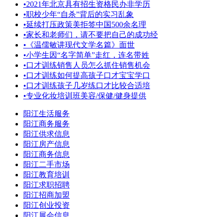
•
2021年北京具有招生资格民办非学历
•
职校少年“自杀”背后的实习乱象
•
延续打压政策美拒签中国500余名理
•
家长和老师们，请不要把自己的成功经
•
《温儒敏讲现代文学名篇》面世
•
小学生因“名字简单”走红，连名带姓
•
口才训练销售人员怎么抓住销售机会
•
口才训练如何提高孩子口才宝宝学口
•
口才训练孩子几岁练口才比较合适培
•
专业化妆培训班美容/保健/健身提供
阳江生活服务
阳江商务服务
阳江供求信息
阳江房产信息
阳江商务信息
阳江二手市场
阳江教育培训
阳江求职招聘
阳江招商加盟
阳江创业投资
阳江展会信息