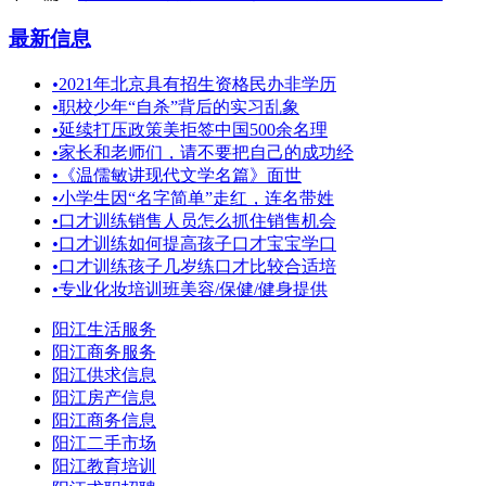
最新信息
•
2021年北京具有招生资格民办非学历
•
职校少年“自杀”背后的实习乱象
•
延续打压政策美拒签中国500余名理
•
家长和老师们，请不要把自己的成功经
•
《温儒敏讲现代文学名篇》面世
•
小学生因“名字简单”走红，连名带姓
•
口才训练销售人员怎么抓住销售机会
•
口才训练如何提高孩子口才宝宝学口
•
口才训练孩子几岁练口才比较合适培
•
专业化妆培训班美容/保健/健身提供
阳江生活服务
阳江商务服务
阳江供求信息
阳江房产信息
阳江商务信息
阳江二手市场
阳江教育培训