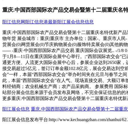
重庆.中国西部国际农产品交易会暨第十二届重庆名
阳江信息网
阳江信息港
最新阳江展会信息信息
重庆.中国西部国际农产品交易会暨第十二届重庆名特优新产品迎春展销
物年货 展会城市：重庆|重庆市 主办单位：国家-、重庆市人民
货展会(0)网货展会(0)节庆购物展会(0)服饰特卖展会(0)其他购物展会(
------ -重庆·中国西部国际农产品交易 重庆国际会议展览.. -/1/
于1月8—11日在重庆国际会展中心举行。;“西部国际农交
通更方便、人流更大国际会展中心后，参展企业达到2650家
接交易超过5亿元，签订订单金额102.8亿元，展会交易达到
会”一样，本届“西部国际农交会”举办时间夹在元旦与春节之
此，本届“西部国际农交会”在人气、现场直接交易、大额订单
料经销商；农业机械生产商；农产品采购商。 参展费用 国际标准展位（3m×
站部分展会信息来源于会员发布及网络，不完全保证信息的的
更多重庆.中国西部国际农产品交易会暨第十二届重庆名特优
阳江展会信息
重庆.中国西部国际农产品交易会暨第十二届重
阳江展会信息发布平台:http://www.kechuangzhan.com/zhanhui/62.