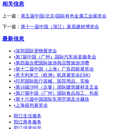
相关信息
上一篇：
第五届中国(北京)国际有色金属工业展览会
下一篇：
第十一届中国（浙江）家居建材博览会
最新信息
•
深圳国际宠物展览会
•
第7届中国（广州）国际汽车改装服务业
•
第四届合肥国际旅游商品暨旅游消费
•
第十二届中国（上海）广告四新展览会
•
意大利米兰（欧洲）机床展览会EMO
•
印尼国际医疗器械、医院用品、实验
•
第18届沙特（达曼）国际建筑建材及五金
•
第27届中国（广州）国际食品加工、包装
•
第十六届中国国际车用空调及冷藏技
•
上海箱包展览会
阳江生活服务
阳江商务服务
阳江供求信息