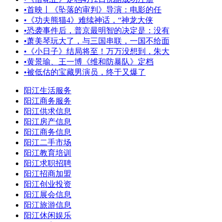
•
首映丨《坠落的审判》导演：电影的任
•
《功夫熊猫4》难续神话，“神龙大侠
•
恐袭事件后，普京最明智的决定是：没有
•
萧美琴玩大了，与三国串联，一国不给面
•
《小日子》结局将至！万万没想到，朱大
•
黄景瑜、王一博《维和防暴队》定档
•
被低估的宝藏男演员，终于又爆了
阳江生活服务
阳江商务服务
阳江供求信息
阳江房产信息
阳江商务信息
阳江二手市场
阳江教育培训
阳江求职招聘
阳江招商加盟
阳江创业投资
阳江展会信息
阳江旅游信息
阳江休闲娱乐