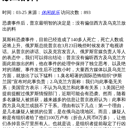
时间：03-25
来源：
休闲娱乐
访问次数：893
恐袭事件后，普京最明智的决定是：没有偏信西方及乌克兰放
出的料
莫斯科恐袭事件，目前已经造成了140多人死亡，死亡人数或
还将上升。俄罗斯总统普京在3月23日晚些时候发表了电视讲
话。从普京的讲话、以及克宫发言人、俄罗斯官媒负责人等人
的表态中，我们可以得出结论：普京没有偏听西方及乌克兰方
面此前放出的料，他在事件的处理中保持了独立思考、以及绝
对的清醒。事件发生后不过数小时，大量西方媒体以及乌克兰
方面，就放出了以下猛料：1.臭名昭著的国际恐怖组织“伊斯
兰国”宣布对此事负责；2.乌克兰方面称：我们与此事毫无关
系；美国官方表示：不认为乌克兰和此事有关系；3.美国已经
提前提醒过俄罗斯情报部门，近期可能会有恐袭。然而，随着
多名嫌疑人被抓获，越来越多的信息让普京政府认为：此事和
西方及乌克兰或脱不了干系。理由有以下几点：第一个理由，
是几名嫌疑人被抓的位置，是在俄乌边境地区。而且，嫌疑人
称是有组织者给了他们100万卢布（折合人民币8万多），让他
们杀掉音乐厅里所有人。也就是说，是组织者提前敲定了行凶