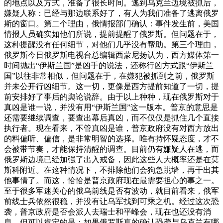
的地点以及方式，准备了很长时间。逃到乌克兰边境被抓后，
嫌疑人称：已经与那边联系好了，有人为我们准备了逃离俄罗
斯的窗口。第二个理由，俄情报部门确认：事件发生前，美国
情报人员确实如他们所说，提前提醒了俄罗斯。但问题在于，
这种提醒没有任何细节，对他们几乎没有帮助。第三个理由，
俄罗斯今日俄罗斯电视台总编辑西蒙尼扬认为，西方媒体第一
时间抛出“伊斯兰国”是凶手的说法，还称行凶方式跟“伊斯兰
国”以往非常相似，但问题在于，在嫌犯被抓到之前，俄罗斯
并未公开行凶细节。这一切，更像是西方提前知道了一切，提
前安排好了事后的舆论说辞。由于以上种种，现在俄罗斯对于
真凶是谁一说，并没有用“伊斯兰国”这一版本。普京的意思是
还需要继续调查，要查出幕后真凶，而不仅仅是抓住几个直接
执行者。现在看来，不管真凶是谁，普京政府没有对西方放出
的料偏听、偏信，是非常明智的选择。唯有持怀疑态度，才不
会被带节奏，才能保持清醒的调查。目前仍有嫌疑人在逃，而
俄罗斯边境已经加强了出入戒备，因此这些人大概率还是在莫
斯科附近。在这种情况下，不排除他们会狗急跳墙，再干出其
他事情了。而这，恰恰是普京政府现在最需要担心的事之一。
至于很多军迷关心的俄乌前线是否有波动，就目前看来，俄军
前线士兵依然很稳，并没有让乌军找到可乘之机。经过这次恐
袭，普京政府是否会派人去瑞士和平峰会，现在也还没有消
息。但可以肯定的是：如果俄罗斯真的确认恐袭与乌克兰有哪