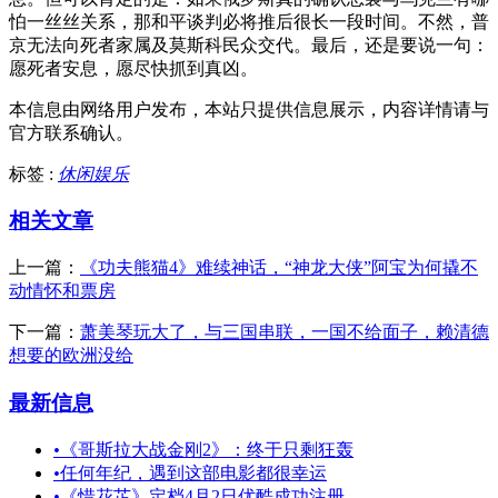
怕一丝丝关系，那和平谈判必将推后很长一段时间。不然，普
京无法向死者家属及莫斯科民众交代。最后，还是要说一句：
愿死者安息，愿尽快抓到真凶。
本信息由网络用户发布，
本站只提供信息展示，内容详情请与
官方联系确认。
标签 :
休闲娱乐
相关文章
上一篇：
《功夫熊猫4》难续神话，“神龙大侠”阿宝为何撬不
动情怀和票房
下一篇：
萧美琴玩大了，与三国串联，一国不给面子，赖清德
想要的欧洲没给
最新信息
•
《哥斯拉大战金刚2》：终于只剩狂轰
•
任何年纪，遇到这部电影都很幸运
•
《惜花芷》定档4月2日优酷成功注册