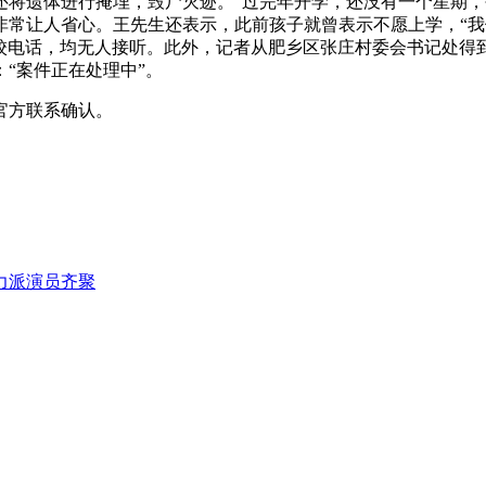
还将遗体进行掩埋，毁尸灭迹。“过完年开学，还没有一个星期，
非常让人省心。王先生还表示，此前孩子就曾表示不愿上学，“
学校电话，均无人接听。此外，记者从肥乡区张庄村委会书记处得
“案件正在处理中”。
官方联系确认。
力派演员齐聚