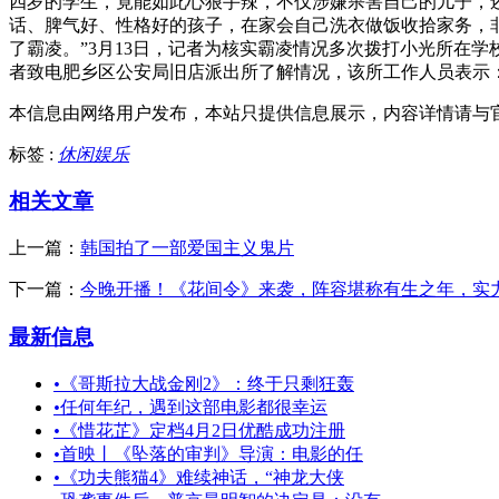
四岁的学生，竟能如此心狠手辣，不仅涉嫌杀害自己的儿子，
话、脾气好、性格好的孩子，在家会自己洗衣做饭收拾家务，
了霸凌。”3月13日，记者为核实霸凌情况多次拨打小光所在
者致电肥乡区公安局旧店派出所了解情况，该所工作人员表示：
本信息由网络用户发布，
本站只提供信息展示，内容详情请与
标签 :
休闲娱乐
相关文章
上一篇：
韩国拍了一部爱国主义鬼片
下一篇：
今晚开播！《花间令》来袭，阵容堪称有生之年，实
最新信息
•
《哥斯拉大战金刚2》：终于只剩狂轰
•
任何年纪，遇到这部电影都很幸运
•
《惜花芷》定档4月2日优酷成功注册
•
首映丨《坠落的审判》导演：电影的任
•
《功夫熊猫4》难续神话，“神龙大侠