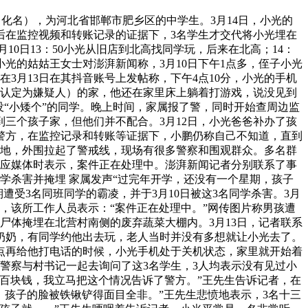
化名），为河北省邯郸市肥乡区的中学生。3月14日，小光的
后在监控视频和转账记录的证据下，3名学生才交代将小光埋在
0日13：50小光从旧店到北高找同学玩，后来在北高；14：
光的姑姑王女士对澎湃新闻称，3月10日下午1点多，侄子小光
3月13日在其抖音账号上发帖称，下午4点10分，小光的手机
被认定为嫌疑人）的家，他还在家里床上躺着打游戏，说没见到
“小矮个”的同学。晚上时间，家属报了警，同时开始查周边监
三个孩子家，但他们并不配合。3月12日，小光爸爸补办了孩
警方，在监控记录和转账等证据下，小鹏仍称自己不知道，直到
菜地，外围拉起了警戒线，现场有很多警察和围观群众。多名群
回应媒体时表示，案件正在处理中。澎湃新闻记者分别联系了事
学杀害并掩埋 家属发声“过完年开学，还没有一个星期，孩子
遭受3名同班同学的霸凌，并于3月10日被这3名同学杀害。3月
，该所工作人员表示：“案件正在处理中。”网传图片称男孩遭
尸体掩埋在北营村南侧的废弃蔬菜大棚内。3月13日，记者联系
他奶奶，有同学约他出去玩，老人当时并没有多想就让小光去了。
5点再给他打电话的时候，小光手机处于关机状态，家里就开始着
，警察与村书记一起去询问了这3名学生，3人均表示没有见过小
百块钱，我立马把这个情况告诉了警方。”王先生告诉记者，在
，孩子的脸被铁锹铲得面目全非。”王先生悲愤地表示，3名十三