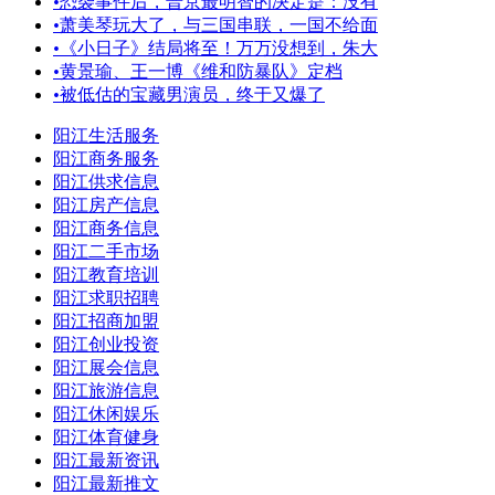
•
恐袭事件后，普京最明智的决定是：没有
•
萧美琴玩大了，与三国串联，一国不给面
•
《小日子》结局将至！万万没想到，朱大
•
黄景瑜、王一博《维和防暴队》定档
•
被低估的宝藏男演员，终于又爆了
阳江生活服务
阳江商务服务
阳江供求信息
阳江房产信息
阳江商务信息
阳江二手市场
阳江教育培训
阳江求职招聘
阳江招商加盟
阳江创业投资
阳江展会信息
阳江旅游信息
阳江休闲娱乐
阳江体育健身
阳江最新资讯
阳江最新推文