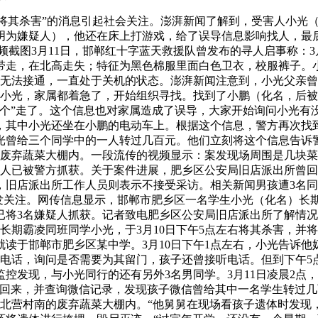
并将其杀害”的消息引起社会关注。澎湃新闻了解到，受害人小光（
明为嫌疑人），他还在床上打游戏，给了误导信息影响找人，最
截图3月11日，邯郸红十字蓝天救援队曾发布的寻人启事称：3月1
带走，在北高走失；特征为黑色棉服里面白色卫衣，校服裤子。小
无法接通，一直处于关机的状态。澎湃新闻注意到，小光父亲曾在
上小光，家属都着急了，开始组织寻找。找到了小鹏（化名，后
个”走了。这个信息也对家属造成了误导，大家开始询问小光有没
其中小光还坐在小鹏的电动车上。根据这个信息，警方再次找到
光曾给三个同学中的一人转过几百元。他们立刻将这个信息告诉
的废弃蔬菜大棚内。一段流传的视频显示：案发现场周围是几块
疑人已被警方抓获。关于案件进展，肥乡区公安局旧店派出所曾
旧店派出所工作人员则表示不接受采访。相关新闻男孩遭3名同
发关注。网传信息显示，邯郸市肥乡区一名学生小光（化名）长期
已将3名嫌疑人抓获。记者致电肥乡区公安局旧店派出所了解情况
长期霸凌同班同学小光，于3月10日下午5点左右将其杀害，并将
就读于邯郸市肥乡区某中学。3月10日下午1点左右，小光告诉
个电话，询问是否需要为其留门，孩子还曾接听电话。但到下午
控发现，与小光同行的还有另外3名男同学。3月11日凌晨2点
办回来，并查询微信记录，发现孩子微信曾给其中一名学生转过几
北营村南的废弃蔬菜大棚内。“他舅舅在现场看孩子遗体时发现