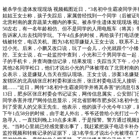
被杀学生遗体发现现场 视频截图近日，“3名初中生霸凌同学
姑姑王女士称，孩子失踪后，家属曾经找到一个同学（后被证
北营村南的废弃蔬菜大棚内的事实。被杀学生遗体发现现场 视频
50左右，有一名年龄相仿、但不是同学的人用电瓶车（将其）
告诉家人出去找同学玩。下午4点多的时候，再给孩子打电话便
钱被转空，电话关机。图为3名犯罪嫌疑人王女士说，联系不
过小光。后来，小鹏又改口说，玩了一会儿，小光就跟个“小矮
控。王女士说，在一处监控中查到，小光和三个男同学在一起，
子的手机卡，并查询微信记录，结果发现：失踪当天下午，小
其他2名同学松口，他们才说出小光的尸体被埋在了北营村南
众表示，这是嫌疑人当天在指认现场。王女士说，涉案3名嫌
发辖区的北高镇张庄村村委和派出所，张庄村委电话无人接听，
就……”近日，网传“3名初中生霸凌同学并将其杀害”的消息引
13日，肥乡区张庄村委会书记证实，网传信息属实，公安部门
同学杀害并埋尸网传信息显示，河北省邯郸市肥乡区3名初中生
到了受害人的父亲王先生。他表示，他的孩子小光今年13岁，
下午1点58分的时候，由于老人外出，爷爷还曾给小光打过一
急寻人，一直找到晚上10点多未果，于是报警。警方通过视频监
光。“当时心里就已经感觉要出事了，我赶紧把孩子电话卡补
监控视频和转账记录的证据下，这3名学生才说出小光被埋在了