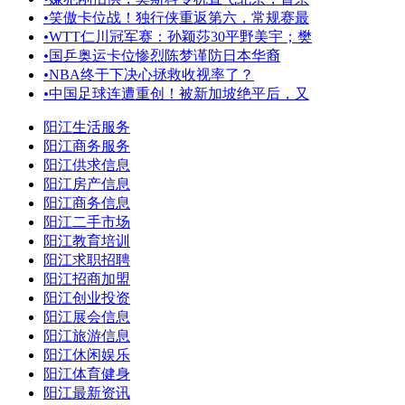
•
笑傲卡位战！独行侠重返第六，常规赛最
•
WTT仁川冠军赛：孙颖莎30平野美宇；樊
•
国乒奥运卡位惨烈陈梦谨防日本华裔
•
NBA终于下决心拯救收视率了？
•
中国足球连遭重创！被新加坡绝平后，又
阳江生活服务
阳江商务服务
阳江供求信息
阳江房产信息
阳江商务信息
阳江二手市场
阳江教育培训
阳江求职招聘
阳江招商加盟
阳江创业投资
阳江展会信息
阳江旅游信息
阳江休闲娱乐
阳江体育健身
阳江最新资讯