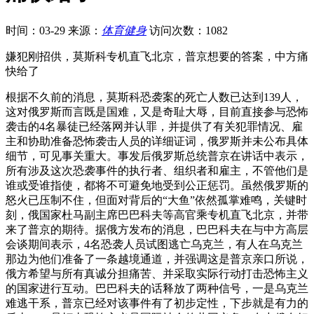
时间：03-29
来源：
体育健身
访问次数：1082
嫌犯刚招供，莫斯科专机直飞北京，普京想要的答案，中方痛
快给了
根据不久前的消息，莫斯科恐袭案的死亡人数已达到139人，
这对俄罗斯而言既是国难，又是奇耻大辱，目前直接参与恐怖
袭击的4名暴徒已经落网并认罪，并提供了有关犯罪情况、雇
主和协助准备恐怖袭击人员的详细证词，俄罗斯并未公布具体
细节，可见事关重大。事发后俄罗斯总统普京在讲话中表示，
所有涉及这次恐袭事件的执行者、组织者和雇主，不管他们是
谁或受谁指使，都将不可避免地受到公正惩罚。虽然俄罗斯的
怒火已压制不住，但面对背后的“大鱼”依然孤掌难鸣，关键时
刻，俄国家杜马副主席巴巴科夫等高官乘专机直飞北京，并带
来了普京的期待。据俄方发布的消息，巴巴科夫在与中方高层
会谈期间表示，4名恐袭人员试图逃亡乌克兰，有人在乌克兰
那边为他们准备了一条越境通道，并强调这是普京亲口所说，
俄方希望与所有真诚分担痛苦、并采取实际行动打击恐怖主义
的国家进行互动。巴巴科夫的话释放了两种信号，一是乌克兰
难逃干系，普京已经对该事件有了初步定性，下步就是有力的