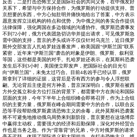
反击，二是打击恐怖主义是国际社会的共同义务，在中俄友好
关系下，希望与中方保持合作，为俄罗斯的行动提供支持。普
京想要的东西，中方心知肚明并痛快地给出了答案，中方表示
愿意发挥立法机构的特点和优势，为中俄之间的务实合作提供
法律保障，强化两国在多边领域的沟通协作。俄罗斯恐袭事发
不到72小时，俄方代表团急切访华并提出请求，可见俄罗斯急
需中国的支持，普京的矛头或许不仅仅针对乌克兰，近日俄罗
斯外交部发言人扎哈罗娃连番发声，称美国跟“伊斯兰国”联系
紧密，近年来“伊斯兰国”袭击的对象是伊朗、俄罗斯、叙利亚
等国，这些都是美国的对手。扎哈罗娃还表示，在莫斯科恐袭
发生后不到3小时，美国便立即发声，把国际社会的目光引
向“伊斯兰国”，未免太过巧合。目前4名凶手已经认罪，俄罗
斯拿到了详细的证据，这背后是否有西方的参与令人浮想联
翩。无论背后主使是何方神圣，普京深深明白，俄罗斯在被西
方外交孤立和全方位打压的背景下，都需要中方在舆论和国际
层面的支持，今年下半年上合组织峰会即将召开，作为上合组
织的主要力量，俄罗斯在峰会期间需要中方的合作，以联合反
恐等手段帮助俄罗斯肃清恐怖主义的余毒，此外莫斯科恐袭案
将不可避免地推动俄乌局势来到新阶段，普京要想在这场博弈
中赢得主动权，需要强大的经济和后勤保障，深化对外经贸合
作也是当务之急。作为“背靠背”的兄弟，中方对俄罗斯的请求
毫不迟疑，体现了国际道义和大国担当，在打击恐怖主义、维