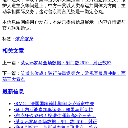
护人道主义等问题上，中方一贯以人类命运共同体为方向，主
动承担国际义务，这对普京而言无疑是一颗定心丸。
本信息由网络用户发布，
本站只提供信息展示，内容详情请与
官方联系确认。
标签 :
体育健身
相关文章
上一篇：
莱切vs罗马全场数据：射门数2610，射正数63
下一篇：
笑傲卡位战！独行侠重返第六，常规赛最后冲刺，西
部三大看点
最新信息
•
RMC：法国国家德比期间克劳斯家中失
•
马丁内斯谈参加奥运会：如果马斯切拉
•
布克狂砍52+9！投进生涯新高8个三分，
•
莱切vs罗马全场数据：射门数2610，射正
•
嫌犯刚招供，莫斯科专机直飞北京，普京