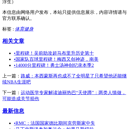
浮生）
本信息由网络用户发布，
本站只提供信息展示，内容详情请与
官方联系确认。
标签 :
体育健身
相关文章
•
里程碑！吴前助攻超马布里升历史第十
•
国家队百球里程碑！梅西又创神迹，南美
•
14000分里程碑！勇士汤神创纪录本季2
上一篇：
路威：本西蒙斯再也成不了全明星了只希望他还能继
续NBA生涯吧
下一篇：
运动医学专家解读迪丽热巴“天使蹲”：两类人慎做，
可能造成关节损伤
最新信息
•
RMC：法国国家德比期间克劳斯家中失