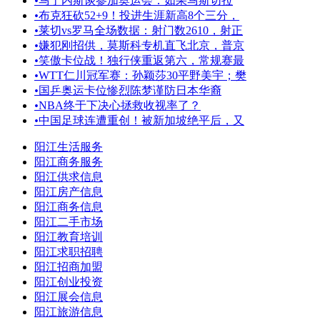
•
马丁内斯谈参加奥运会：如果马斯切拉
•
布克狂砍52+9！投进生涯新高8个三分，
•
莱切vs罗马全场数据：射门数2610，射正
•
嫌犯刚招供，莫斯科专机直飞北京，普京
•
笑傲卡位战！独行侠重返第六，常规赛最
•
WTT仁川冠军赛：孙颖莎30平野美宇；樊
•
国乒奥运卡位惨烈陈梦谨防日本华裔
•
NBA终于下决心拯救收视率了？
•
中国足球连遭重创！被新加坡绝平后，又
阳江生活服务
阳江商务服务
阳江供求信息
阳江房产信息
阳江商务信息
阳江二手市场
阳江教育培训
阳江求职招聘
阳江招商加盟
阳江创业投资
阳江展会信息
阳江旅游信息