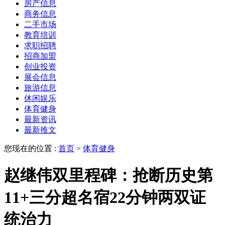
房产信息
商务信息
二手市场
教育培训
求职招聘
招商加盟
创业投资
展会信息
旅游信息
休闲娱乐
体育健身
最新资讯
最新推文
您现在的位置 :
首页
>
体育健身
赵继伟双里程碑：抢断历史第
11+三分超名宿22分钟两双证
统治力