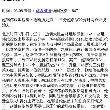
时间：03-08
来源：
体育健身
访问次数：847
赵继伟双里程碑：抢断历史第11+三分超名宿22分钟两双证统
治力
北京时间3月6日，辽宁一边倒大胜吉林继续领跑CBA，赵继
伟此役仅出场不到22分钟，7中4高效得到10分10助攻3篮板1抢
断的两双数据，在场正负值+27并列全场最高值，展现出他对
于比赛的掌控力。值得一提的是，赵继伟此役迎来两项里程碑
纪录：其一，赵继伟CBA生涯抢断提升到785次，追平新疆外
援琼斯，并列CBA历史抢断榜第11位。其二，赵继伟CBA生
涯三分球命中732个，超越孙杰731个，升至CBA历史三分榜
第35位，距离第34位的邱彪（733个）还差1个。赵继伟在此前
作为中国男篮队长，率队出征亚预赛取得1胜1负的战绩。赵继
伟的个人表现不理想，两场比赛只有12中2的表现，中国男篮
也是历史88年首次FIBA体系输给日本男篮，让赵继伟饱受指
责。如今回归到联赛当中，赵继伟的表现依然是相当给力，他
不到22分钟7中4得到10分，同时送出全场最多的10次助攻，激
活全队6人得分上双取胜。在郭艾伦依然未能伤愈回归情况
下，赵继伟依然是需要扛起辽宁的后场攻传重任。（文/醉卧