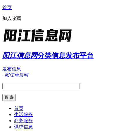
首页
加入收藏
阳江信息网
分类信息发布平台
发布信息
阳江信息网
首页
生活服务
商务服务
供求信息