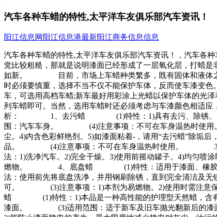
汽车各种车蜡的特性,太平洋车友俱乐部汽车资讯！
阳江信息网
阳江信息港
最新阳江商务信息信息
汽车各种车蜡的特性,太平洋车友俱乐部汽车资讯！，汽车各
觉比较粗糙，那就是说明漆面已经形成了一层氧化层，打蜡是
如新。 目前，市场上车蜡种类繁多，既有固体和液体之
时必须要慎重，选择不当不仅不能保护车体，反而使车漆
车，可选用高档车蜡;新车最好用彩涂上光蜡以保护车体的光泽
列车蜡即可。当然，选用车蜡时还必须考虑与车漆颜色相适应
析： 1、去污蜡 (1)特性：1)具有去污、除锈、防
围：汽车车身。 (4)注意事项：不可在车身温热时使用。
尘。4)内含色彩鲜艳剂。5)如漆面粘着-，请用“去污蜡”
品。 (4)注意事项：不可在车身温热时使用。 3、保护
法：1)洗净汽车。2)完全干燥。3)使用前摇动罐子。4)均
燃物。 4、底盘蜡 (1)特性：适用于漆面、橡胶、塑
法：使用前先将底盘洗净，并用钢刷除锈，直到完全清洁及无锈
可。 (3)注意事项：1)本剂为易燃物。2)使用时需注意
蜡 (1)特性：1)本品是一种高性能的护理型天然蜡，含
漆面。 (3)适用范围：适于新车及旧车抛光翻新后的漆