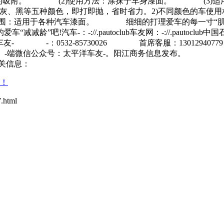
污的吸附。 (2)使用方法：涂抹于车身漆面。 (3)适
黑等五种颜色，即打即抛，省时省力。2)不同颜色的车使用
：适用于各种汽车漆面。 细细的打理爱车的每一寸“肌肤
-://.pautoclub车友网：-://.pautoclub中国石化加油卡：-:
： 太平洋车友- -：0532-85730026 首席客服：13012
club/ -端微信公众号：太平洋车友-。阳江商务信息发布。
关信息：
讯！
html