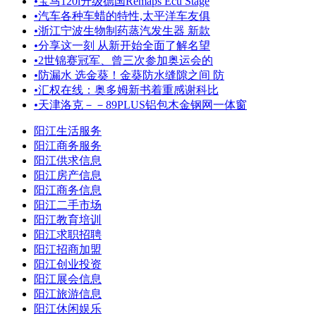
•
宝马120i升级德国Remaps Ecu Stage
•
汽车各种车蜡的特性,太平洋车友俱
•
浙江宁波生物制药蒸汽发生器 新款
•
分享这一刻 从新开始全面了解名望
•
2世锦赛冠军、曾三次参加奥运会的
•
防漏水 选金葵！金葵防水缝隙之间 防
•
汇权在线：奥多姆新书着重感谢科比
•
天津洛克－－89PLUS铝包木金钢网一体窗
阳江生活服务
阳江商务服务
阳江供求信息
阳江房产信息
阳江商务信息
阳江二手市场
阳江教育培训
阳江求职招聘
阳江招商加盟
阳江创业投资
阳江展会信息
阳江旅游信息
阳江休闲娱乐