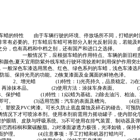
种车蜡的特性 由于车辆行驶的环境、停放场所不同，打蜡的时
非常有必要的。打车蜡后车蜡可将部分入射光反射回去，若能及
分，也有高档和中档之别，还有国产和进口之选择。 由于
变色。 一般情况下，应根据车蜡的作用特点、车辆的新旧
和颜色;夏天宜用防紫外线车蜡;行驶环境较差时则用保护作用突
，一般深色车漆选用黑色、红色、绿色系列的车蜡，浅色车漆选
垢、保持光亮的功能。2)恢复漆面及金属面的鲜艳色泽。 
 2、增光蜡 (1)特性：1)光亮持久，品质稳定。2)在漆
除垢后，再涂抹本品。 (2)使用方法：涂抹车身表面。 (
蜡 (1)特性：1)以蜡为基础。2)除去油污、柏油。3
匀喷涂即可。 (3)适用范围：汽车的表面及槽沟。 (4)注
胶及PVC烤漆。可长久防止底盘腐蚀及碎石的碰击。可预
情况下才可喷涂本剂。使用本剂前需用力摇动罐子，使内部化学剂
保护眼睛、皮肤与呼吸系统。3)不可使用在排气装置、制动器及
有巴西棕榈和聚碳酸脂。2)对漆面渗透力极强，光泽如镜，保
面护理。 (4)注意事项：手工打蜡和机器打蜡均可。 