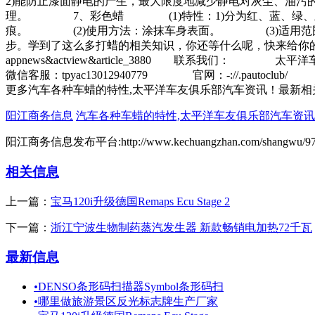
2)能防止漆面静电的产生，最大限度地减少静电对灰尘、油
理。 7、彩色蜡 (1)特性：1)分为红、蓝、绿、灰、
痕。 (2)使用方法：涂抹车身表面。 (3)适用范围
步。学到了这么多打蜡的相关知识，你还等什么呢，快来给你的爱车“减减龄”吧!汽车-：
appnews&actview&article_3880 联系我们
微信客服：tpyac13012940779 官网：-://.pauto
更多汽车各种车蜡的特性,太平洋车友俱乐部汽车资讯！最新相
阳江商务信息
汽车各种车蜡的特性,太平洋车友俱乐部汽车资
阳江商务信息发布平台:http://www.kechuangzhan.com/shangwu/97.
相关信息
上一篇：
宝马120i升级德国Remaps Ecu Stage 2
下一篇：
浙江宁波生物制药蒸汽发生器 新款畅销电加热72千瓦
最新信息
•
DENSO条形码扫描器Symbol条形码扫
•
哪里做旅游景区反光标志牌生产厂家