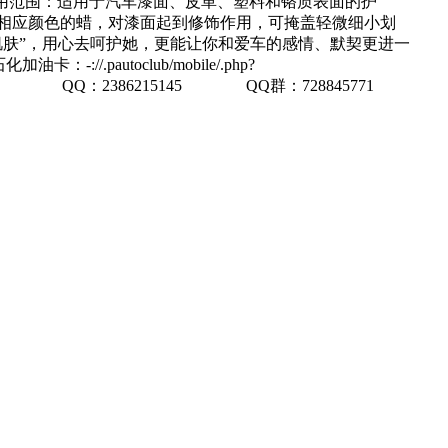
用范围：适用于汽车漆面、皮革、塑料和铬质表面的护
相应颜色的蜡，对漆面起到修饰作用，可掩盖轻微细小划
”，用心去呵护她，更能让你和爱车的感情、默契更进一
//.pautoclub/mobile/.php?
940779 QQ：2386215145 QQ群：728845771