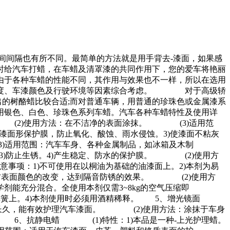
间间隔也有所不同。最简单的方法就是用手背去-漆面，如果感
时给汽车打蜡，在车蜡及清罩漆的共同作用下，您的爱车将艳丽
各种车蜡的性能不同，其作用与效果也不一样，所以在选用
程度、车漆颜色及行驶环境等因素综合考虑。 对于高级轿
出的树酪蜡比较合适;而对普通车辆，用普通的珍珠色或金属漆系
用银色、白色、珍珠色系列车蜡。汽车各种车蜡特性及使用详
(2)使用方法：在不洁净的表面涂抹。 (3)适用范
面形保护膜，防止氧化、酸蚀、雨水侵蚀。3)使漆面不粘灰
3)适用范围：汽车车身、各种金属制品，如冰箱及木制
)防止生锈。4)产生稳定、防水的保护膜。 (2)使用方
意事项：1)不可使用在以桐油为基础的油漆面上。2)本剂为易
防表面颜色的改变，达到隔音防锈的效果。 (2)使用方
能充分混合。全使用本剂仅需3~8kg的空气压缩即
弹簧上。4)本剂使用时必须用酒精稀释。 5、增光镜面
持长久，能有效护理汽车漆面。 (2)使用方法：涂抹于车身
6、抗静电蜡 (1)特性：1)本品是一种-上光护理蜡。