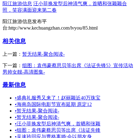
阳江旅游信息
汪小菲换发型后神清气爽，首晒和张颖颖合
照，笑容满面迎来第二春
阳江旅游信息发布平
台:http://www.kechuangzhan.com/lvyou/85.html
相关信息
上一篇：
暂无结果-聚合阅读-
下一篇：
组图：袁伟豪蔡思贝等出席《法证先锋5》宣传活动
男帅女靓-高清图集-
最新信息
•
盛典礼服秀又来了！赵丽颖近40万珠宝
•
海南岛国际电影节宣布延期 原定12
•
暂无结果-聚合阅读-
•
暂无结果-聚合阅读-
•
汪小菲换发型后神清气爽，首晒和张颖
•
组图：袁伟豪蔡思贝等出席《法证先锋
•
吴速玲回应与曹格离婚:会以朋友身