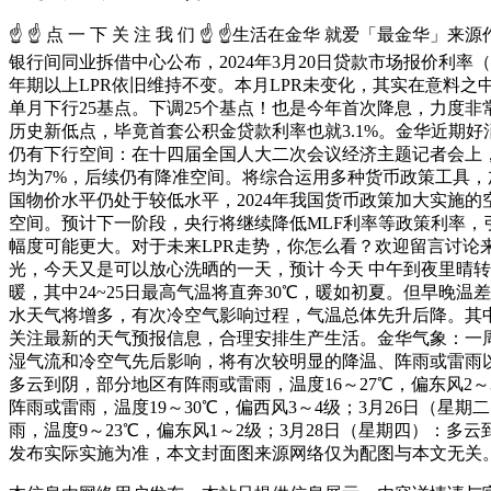
☝ ☝ 点 一 下 关 注 我 们 ☝ ☝生活在金华 就爱「最
银行间同业拆借中心公布，2024年3月20日贷款市场报价利率（LP
年期以上LPR依旧维持不变。本月LPR未变化，其实在意料之中。
单月下行25基点。下调25个基点！也是今年首次降息，力度非常
历史新低点，毕竟首套公积金贷款利率也就3.1%。金华近期
仍有下行空间：在十四届全国人大二次会议经济主题记者会上
均为7%，后续仍有降准空间。将综合运用多种货币政策工具
国物价水平仍处于较低水平，2024年我国货币政策加大实施
空间。预计下一阶段，央行将继续降低MLF利率等政策利率，
幅度可能更大。对于未来LPR走势，你怎么看？欢迎留言讨论
光，今天又是可以放心洗晒的一天，预计 今天 中午到夜里晴
暖，其中24~25日最高气温将直奔30℃，暖如初夏。但早
水天气将增多，有次冷空气影响过程，气温总体先升后降。其
关注最新的天气预报信息，合理安排生产生活。金华气象：一
湿气流和冷空气先后影响，将有次较明显的降温、阵雨或雷雨以及
多云到阴，部分地区有阵雨或雷雨，温度16～27℃，偏东风2～
阵雨或雷雨，温度19～30℃，偏西风3～4级；3月26日（星
雨，温度9～23℃，偏东风1～2级；3月28日（星期四）：多
发布实际实施为准，本文封面图来源网络仅为配图与本文无关