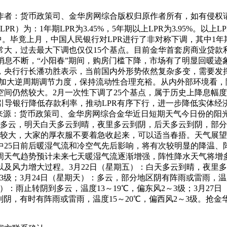
金华」来源作者：货币政策司、金华房网综合版权归原作者所有，如有
R）为：1年期LPR为3.45%，5年期以上LPR为3.95%。以
毕竟上月，中国人民银行对LPR进行了非对称下调，其中1年期LPR
大，过去最大下调也仅仅15个基点。目前金华首套房商业贷款利率
好消息不断，“小阳春”期间，购房门槛下降，市场有了明显回暖
，央行行长潘功胜表示，当前国内外形势依然复杂多变，需要发
，加大逆周期调节力度，保持流动性合理充裕。从内外部环境看
的空间仍然较大。2月一次性下调了25个基点，属于历史上降息
引导银行降低存款利率，推动LPR有序下行，进一步降低实体
来源：货币政策司、金华房网综合金华近日短期天气今日份的阳光
转多云，明天白天多云到晴，夜里多云到阴，后天多云到阴，部
晚温差较大，大家的厚衣服不要着急收起来，可以适当春捂。天气
中25日前后暖湿气流和冷空气先后影响，将有次较明显的降温、
周天气趋势预计未来七天暖湿气流逐渐增强，阵性降水天气将增多
风力增大过程。3月22日（星期五）：白天多云到晴，夜里多云到
3级；3月24日（星期天）：多云，部分地区阴有阵雨或雷雨，温度
期二）：雨止转阴到多云，温度13～19℃，偏东风2～3级；3月
云到阴，有时有阵雨或雷雨，温度15～20℃，偏西风2～3级。抢
。