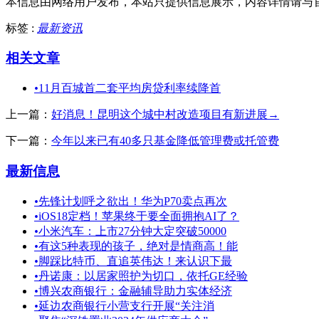
本信息由网络用户发布，
本站只提供信息展示，内容详情请与
标签 :
最新资讯
相关文章
•
11月百城首二套平均房贷利率续降首
上一篇：
好消息！昆明这个城中村改造项目有新进展→
下一篇：
今年以来已有40多只基金降低管理费或托管费
最新信息
•
先锋计划呼之欲出！华为P70卖点再次
•
iOS18定档！苹果终于要全面拥抱AI了？
•
小米汽车：上市27分钟大定突破50000
•
有这5种表现的孩子，绝对是情商高！能
•
脚踩比特币、直追英伟达！来认识下最
•
丹诺康：以居家照护为切口，依托GE经验
•
博兴农商银行：金融辅导助力实体经济
•
延边农商银行小营支行开展“关注消