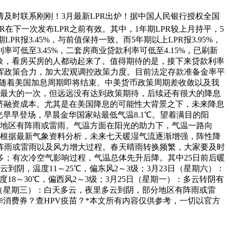
侵权请及时联系刚刚！3月最新LPR出炉！据中国人民银行授权全国
上LPR在下一次发布LPR之前有效。其中，1年期LPR较上月持平，5
报3.45%，与前值保持一致。而5年期以上LPR报3.95%，
可低至3.45%，二套房商业贷款利率可低至4.15%，已刷新
迹象，看房买房的人都动起来了。值得期待的是，接下来贷款利率
挥政策合力，加大宏观调控政策力度。目前法定存款准备金率平
，随着美国加息周期即将结束、中美货币政策周期差收敛以及我
幅度最大的一次，但远远没有达到政策期待，后续还有很大的降息
经济融资成本。尤其是在美国降息的可能性大背景之下，未来降息
早早登场，早晨金华国家站最低气温8.1℃。望着满目的阳
分地区有阵雨或雷雨。气温方面在阳光的助力下，气温一路向
展望根据最新气象资料分析，未来七天暖湿气流逐渐增强，阵性降
阵雨或雷雨以及风力增大过程。春天晴雨转换频繁，大家要及时
；有次冷空气影响过程，气温总体先升后降。其中25日前后暖
阴，温度11～25℃，偏东风2～3级；3月23日（星期六）：
18～30℃，偏西风2～3级；3月25日（星期一）：多云转阴有
27日（星期三）：白天多云，夜里多云到阴，部分地区有阵雨或雷
金华消费券？查HPV疫苗？*本文所有内容仅供参考，一切以官方